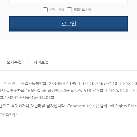
아이디 저장
비밀번호 저장
오시는길
사이트맵
: 심재권 | 사업자등록번호: 233-86-01199 |
TEL : 02-467-3140
ㅣ FAX : 
시 갈매순환로 166번길 46 금강펜테리움 ix 타워 518,519호(지식산업센터) | 이메일
: 제2019-서울성동-01401호
 복제하거나 재판매를 금지합니다. Copyright (c) (주)팀팩. All Rights Reser
뮤즈웍스