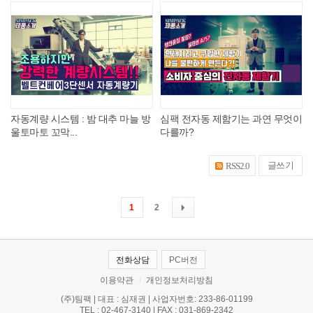
자동계량 시스템 : 밤 대추 마늘 방
심팩 전자동 제함기는 과연 무엇이
울토마토 꼬막...
다를까?
글쓰기
RSS2.0
1
2
전화상담
PC버전
이용약관
개인정보처리방침
l
(주)팀팩 | 대표 : 심재권 | 사업자번호: 233-86-01199
TEL : 02-467-3140 | FAX : 031-869-2342