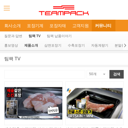
회사소개
포장기계
포장자재
고객지원
커뮤니티
질문과 답변
팀팩 TV
팀팩 납품이야기
홍보영상
제품소개
삼면포장기
수축포장기
자동계량기
분말충
팀팩 TV