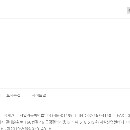
오시는길
사이트맵
: 심재권 | 사업자등록번호: 233-86-01199 |
TEL : 02-467-3140
ㅣ FAX : 
시 갈매순환로 166번길 46 금강펜테리움 ix 타워 518,519호(지식산업센터) | 이메일
: 제2019-서울성동-01401호