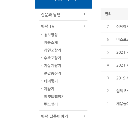
번호
질문과 답변
팀팩 TV
심팩에
7
홍보영상
비스포크
6
제품소개
삼면포장기
2021
5
수축포장기
2021
4
자동계량기
분말충진기
2019
3
테이핑기
제함기
심팩 카
2
파렛트랩핑기
채용공
1
밴드실러
팀팩 납품이야기