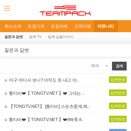
회사소개
포장기계
포장자재
고객지원
커뮤니티
질문과 답변
팀팩 TV
팀팩 납품이야기
질문과 답변
야구 어디서 보니? 아직도 돈 내고 야..
답변완료
통티비❤️【 TONGTV.NET 】❤️ 그대는 ..
답변완료
【TONGTV.NET】 [통티비] 스포츠중계,해..
답변완료
통티비❤️【 TONGTV.NET 】❤️#해축 #..
답변완료