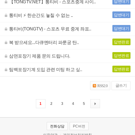
【TONGTV.NET】통티비 - 스포츠중계 사이..
답변대기
통티비 ⚡️ 한순간도 놓칠 수 없는 ..
답변대기
통티비(TONGTV) - 스포츠 무료 중계 좌표..
답변대기
복 받으세요...다큐멘터리 파룬궁 탄..
답변완료
삼면포장기 제품 문의 드립니다.
답변완료
팀백포장기계 도입 관련 미팅 하고 싶..
답변완료
글쓰기
RSS2.0
1
2
3
4
5
전화상담
PC버전