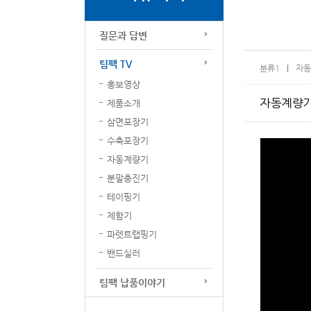
질문과 답변
팀팩 TV
분류1
자동
홍보영상
자동계량기:
제품소개
삼면포장기
수축포장기
자동계량기
분말충진기
테이핑기
제함기
파렛트랩핑기
밴드실러
팀팩 납품이야기