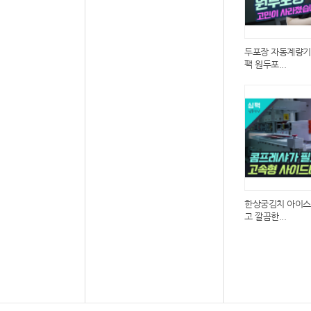
두포장 자동계량기
팩 원두포...
한상궁김치 아이스
고 깔끔한...