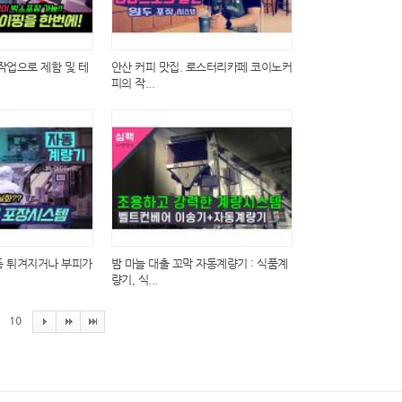
작업으로 제함 및 테
안산 커피 맛집. 로스터리카페 코이노커
피의 작...
등 튀겨지거나 부피가
밤 마늘 대출 꼬막 자동계량기 : 식품계
량기, 식...
10