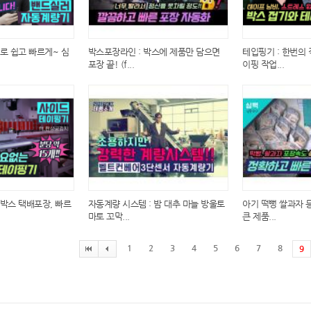
로 쉽고 빠르게~ 심
박스포장라인 : 박스에 제품만 담으면
테입핑기 : 한번의 
포장 끝! (f...
이핑 작업...
박스 택배포장, 빠르
자동계량 시스템 : 밤 대추 마늘 방울토
아기 떡뻥 쌀과자 
마토 꼬막...
큰 제품...
1
2
3
4
5
6
7
8
9