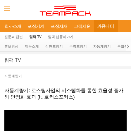
회사소개
포장기계
포장자재
고객지원
커뮤니티
질문과 답변
팀팩 TV
팀팩 납품이야기
홍보영상
제품소개
삼면포장기
수축포장기
자동계량기
분말충
팀팩 TV
자동계량기
자동계량기: 로스팅사업의 시스템화를 통한 효율성 증가
와 안정화 효과 (ft. 호커스포커스)