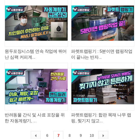
원두포장시스템 연속 작업에 뛰어
파렛트랩핑기 : 5분이면 랩핑작업
난 심팩 커피계...
이 끝나는 반자...
반려동물 간식 및 사료 포장을 위
파렛트랩핑기: 합판 목재 나무 랩
한 자동계량기, ...
핑, 찢기지 않고...
6
7
8
9
10