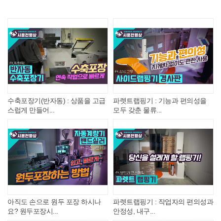
수축포장기(반자동) : 상품을 고급
파렛트랩핑기 : 기능과 편의성을
스럽게 만들어...
모두 갖춘 물류...
아직도 손으로 원두 포장 하시나
파렛트랩핑기 : 작업자의 편의성과
요? 원두포장시...
안정성, 내구...