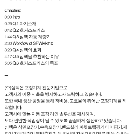
Chapters:
0:00
Intro
0:25
Q.1 자기소개
0:42
Q.2 호커스포커스
1:44
Q.3 심팩 자동 계량기
2:30
Workflow of SPWM-210
3:20
Q.4 심팩의 효과
4:17
Q.5 심팩을 추천하는 이유
5:05
Q.6 호커스포커스의 목표
---
(주)심팩은 포장기계 전문기업으로
고객사의 이중 지출을 방지하고자 노력하고 있습니다.
또한 국내 생산 공정을 통해 저비용, 고효율의 뛰어난 포장기계를 제
작합니다.
고객사에 맞는 자동 포장 라인 솔루션을 제시하며,
보다 편안한 작업장이 될 수 있도록 꼼꼼하게 생산하고 있습니다.
심팩은 삼면포장기,수축포장기,밴드실러,파렛트랩핑기,테이핑기,제
함기,자동계량기,분말충진기 등 최상의 자동포장기계로 믿을 수 있는