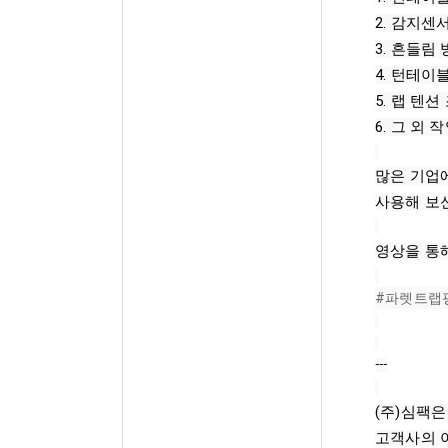
2. 감지센
3. 흔들림
4. 턴테이
5. 랩 텐션 
6. 그 외
많은 기업
사용해 보
영상을 통
#파렛트랩
---
(주)심팩
고객사의 