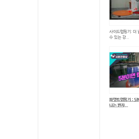
사이드랩핑기: 더 
수 있는 강...
파렛트랩핑기 : 5
나는 반자...