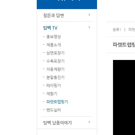
질문과 답변
팀팩 TV
분류1
파렛
홍보영상
파렛트랩핑기
제품소개
삼면포장기
수축포장기
자동계량기
분말충진기
테이핑기
제함기
파렛트랩핑기
밴드실러
팀팩 납품이야기