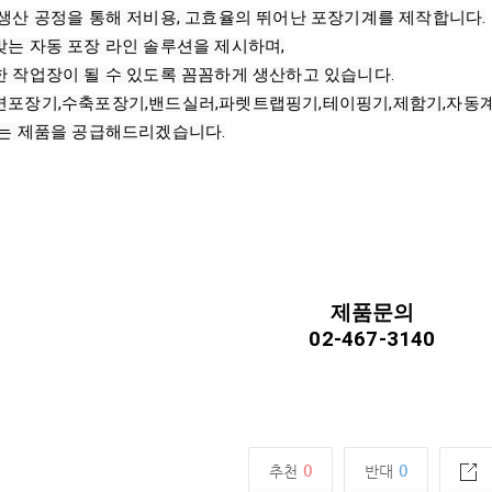
생산 공정을 통해 저비용, 고효율의 뛰어난 포장기계를 제작합니다.

는 자동 포장 라인 솔루션을 제시하며,

 작업장이 될 수 있도록 꼼꼼하게 생산하고 있습니다.

면포장기,수축포장기,밴드실러,파렛트랩핑기,테이핑기,제함기,자동계
있는 제품을 공급해드리겠습니다.
제품문의
02-467-3140
0
0
추천
반대