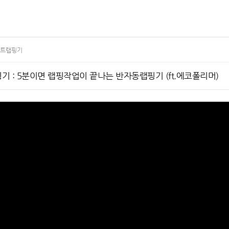
트랩핑기
 : 5분이면 랩핑작업이 끝나는 반자동랩핑기 (ft.에코폴리머)