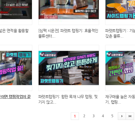
넓은 면적을 활용할
[심팩 시운전] 파렛트 랩핑기: 효율적인
파렛트랩핑기 : 기
물류센터...
갖춘 물류...
분이면 랩핑작업이 끝
파렛트랩핑기: 합판 목재 나무 랩핑, 찢
재구매율 높은 자동
기지 않고...
기, 랩핑...
2
3
4
5
1