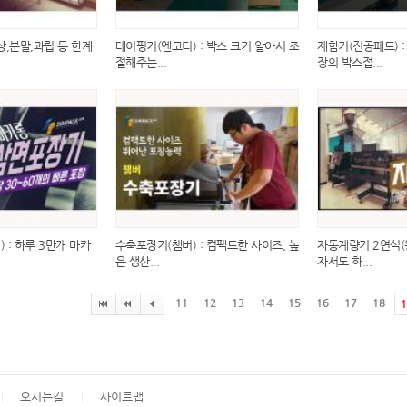
상,분말,과립 등 한계
테이핑기(엔코더) : 박스 크기 알아서 조
제함기(진공패드) :
절해주는...
장의 박스접...
 : 하루 3만개 마카
수축포장기(챔버) : 컴팩트한 사이즈, 높
자동계량기 2연식(원
은 생산...
자서도 하...
11
12
13
14
15
16
17
18
1
오시는길
사이트맵