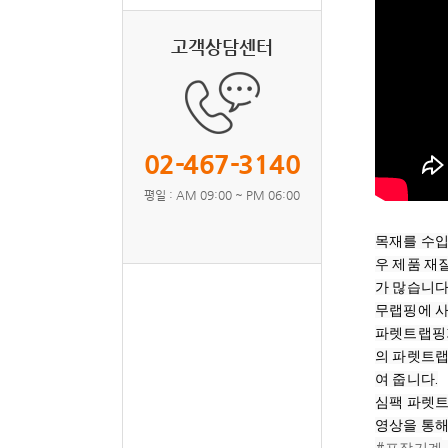
고객상담센터
02-467-3140
평일 : AM 09:00 ~ PM 06:00
목재를 수입
우 제품 재
가 많습니다
무랩핑에 사
파렛트랩핑기
의 파렛트랩
여 줍니다.

심팩 파렛트
영상을 통해