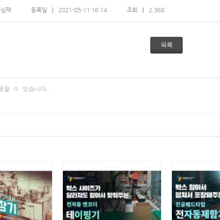
)심팩
등록일
2021-05-11 16:14
조회
2,968
목록