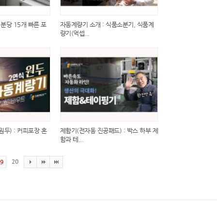
 분당 15개 빠른 포
자동계량기 소개 : 식품소분기, 식품계
량기(억셉...
두) : 커피포장 혼
제함기(전자동 진공패드) : 박스 하부 제
함과 테...
20
9