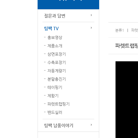
질문과 답변
팀팩 TV
분류1
파렛
홍보영상
파렛트랩핑기
제품소개
삼면포장기
수축포장기
자동계량기
분말충진기
테이핑기
제함기
파렛트랩핑기
밴드실러
팀팩 납품이야기