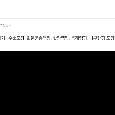
트랩핑기
 : 수출포장, 화물운송랩핑, 합판랩핑, 목재랩핑, 나무랩핑 포장기