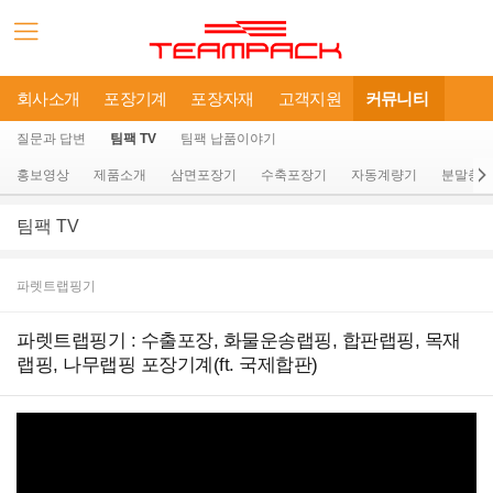
회사소개
포장기계
포장자재
고객지원
커뮤니티
질문과 답변
팀팩 TV
팀팩 납품이야기
홍보영상
제품소개
삼면포장기
수축포장기
자동계량기
분말충
팀팩 TV
파렛트랩핑기
파렛트랩핑기 : 수출포장, 화물운송랩핑, 합판랩핑, 목재
랩핑, 나무랩핑 포장기계(ft. 국제합판)