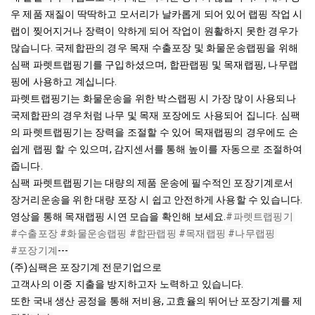
우 제품 재질이 딱딱하고 모서리가 날카롭게 되어 있어 랩핑 작업 시 
랩이 찢어지거나 장력이 약하게 되어 작업이 원활하지 못한 경우가 
많습니다. 국제합판의 경우 목재 수출포장 및 화물운송랩핑을 위해 
심팩 파렛트랩핑기를 구입하셨으며, 합판랩핑 및 목재랩핑, 나무랩
핑에 사용하고 계십니다.

파렛트랩핑기는 화물운송을 위한 박스랩핑 시 가장 많이 사용되나 
국제합판의 경우처럼 나무 및 목재 포장에도 사용되어 집니다. 심팩
의 파렛트랩핑기는 장력을 조절할 수 있어 목재랩핑의 경우에도 손
쉽게 랩핑 할 수 있으며, 감지센서를 통해 높이를 자동으로 조절하여 
줍니다.

심팩 파렛트랩핑기는 대량의 제품 운송에 필수적인 포장기계로서 
장거리운송을 위한 대량 포장 시 쉽고 안전하게 사용할 수 있습니다.

영상을 통해 목재랩핑 시연 모습을 확인해 보세요.
#파렛트랩핑기
#수출포장
#화물운송랩핑
#합판랩핑
#목재랩핑
#나무랩핑
#포장기계
---

(주)심팩은 포장기계 전문기업으로

고객사의 이중 지출을 방지하고자 노력하고 있습니다.

또한 국내 생산 공정을 통해 저비용, 고효율의 뛰어난 포장기계를 제