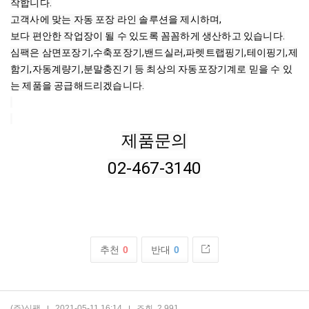
작합니다.

고객사에 맞는 자동 포장 라인 솔루션을 제시하며,

보다 편안한 작업장이 될 수 있도록 꼼꼼하게 생산하고 있습니다.

심팩은 삼면포장기,수축포장기,밴드실러,파렛트랩핑기,테이핑기,제
함기,자동계량기,분말충진기 등 최상의 자동포장기계로 믿을 수 있
는 제품을 공급해드리겠습니다.
제품문의
02-467-3140
추천
0
반대
0
(주)심팩
2021-05-11 16:14
조회
2,991