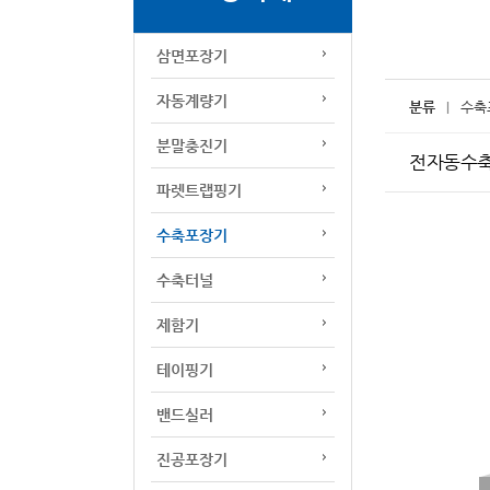
삼면포장기
자동계량기
분류
수축
분말충진기
전자동수축포
파렛트랩핑기
수축포장기
수축터널
제함기
테이핑기
밴드실러
진공포장기