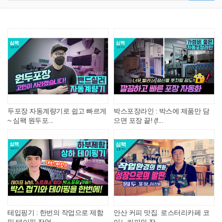
두포장 자동계량기로 쉽고 빠르게
박스포장라인 : 박스에 제품만 담
~ 심팩 원두포...
으면 포장 끝! (f...
테입핑기 : 한번의 작업으로 제함
안산 커피 맛집. 로스터리카페 코
및 테이핑 작업...
이노커피의 작...