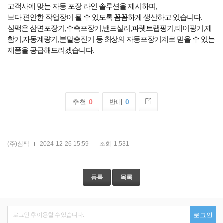
고객사에 맞는 자동 포장 라인 솔루션을 제시하며,
보다 편안한 작업장이 될 수 있도록 꼼꼼하게 생산하고 있습니다.
심팩은 삼면포장기,수축포장기,밴드실러,파렛트랩핑기,테이핑기,제
함기,자동계량기,분말충진기 등 최상의 자동포장기계로 믿을 수 있는
제품을 공급해드리겠습니다.
추천
0
반대
0
(주)심팩
2024-12-26 15:59
조회
1,531
등록
목록
로그인 후 이용할 수 있습니다.
로그인