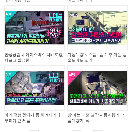
한상궁김치 아이스박스 택배포장,
자동계량 시스템 : 밤 대추 마늘 방
빠르고 깔끔한...
울토마토 꼬막...
아기 떡뻥 쌀과자 등 튀겨지거나
밤 마늘 대출 꼬막 자동계량기 : 식
부피가 큰 제품...
품계량기, 식...