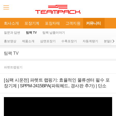
회사소개
포장기계
포장자재
고객지원
커뮤니티
질문과 답변
팀팩 TV
팀팩 납품이야기
홍보영상
제품소개
삼면포장기
수축포장기
자동계량기
분말충
팀팩 TV
파렛트랩핑기
[심팩 시운전] 파렛트 랩핑기: 효율적인 물류센터 필수 포
장기계 | SPPM-2415BPA(파워헤드, 경사판 추가) | 딘소