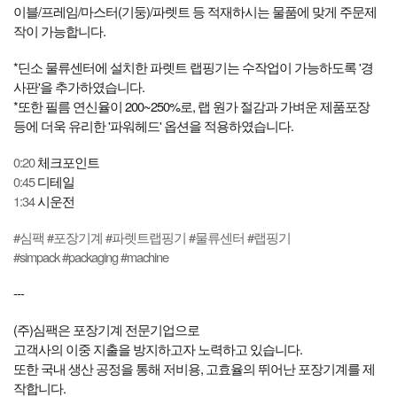
이블/프레임/마스터(기둥)/파렛트 등 적재하시는 물품에 맞게 주문제
작이 가능합니다.
*딘소 물류센터에 설치한 파렛트 랩핑기는 수작업이 가능하도록 '경
사판'을 추가하였습니다.
*또한 필름 연신율이 200~250%로, 랩 원가 절감과 가벼운 제품포장
등에 더욱 유리한 '파워헤드' 옵션을 적용하였습니다.
0:20
체크포인트
0:45
디테일
1:34
시운전
#심팩
#포장기계
#파렛트랩핑기
#물류센터
#랩핑기
#simpack
#packaging
#machine
---
(주)심팩은 포장기계 전문기업으로
고객사의 이중 지출을 방지하고자 노력하고 있습니다.
또한 국내 생산 공정을 통해 저비용, 고효율의 뛰어난 포장기계를 제
작합니다.