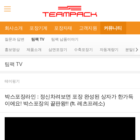
회사소개
포장기계
포장자재
고객지원
커뮤니티
질문과 답변
팀팩 TV
팀팩 납품이야기
홍보영상
제품소개
삼면포장기
수축포장기
자동계량기
분말충
팀팩 TV
테이핑기
박스포장라인 : 정신차려보면 포장 완성된 상자가 한가득
이에요! 박스포장의 끝판왕!! (ft. 레츠프레소)