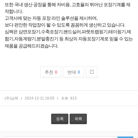
또한 국내 생산 공정을 통해 저비용, 고효율의 뛰어난 포장기계를 제
작합니다.
고객사에 맞는 자동 포장 라인 솔루션을 제시하며,
보다 편안한 작업장이 될 수 있도록 꼼꼼하게 생산하고 있습니다.
,
,
,
,
,
심팩은
삼면포장기
수축포장기
밴드실러
파렛트랩핑기
테이핑기
제
,
,
함기
자동계량기
분말충진기
등
최상의
자동포장기계로
믿을
수
있는
.
제품을
공급해드리겠습니다
추천
0
반대
0
(주)심팩
2024-12-11 16:05
조회
813
등록
목록