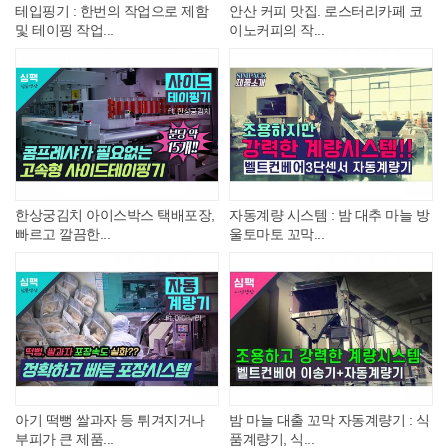
테입핑기 : 한번의 작업으로 제함
안산 커피 맛집. 로스터리카페 코
및 테이핑 작업...
이노커피의 작...
한상궁김치 아이스박스 택배포장,
자동계량 시스템 : 밤 대추 마늘 방
빠르고 깔끔한...
울토마토 꼬막...
아기 떡뻥 쌀과자 등 튀겨지거나
밤 마늘 대출 꼬막 자동계량기 : 식
부피가 큰 제품...
품계량기, 식...