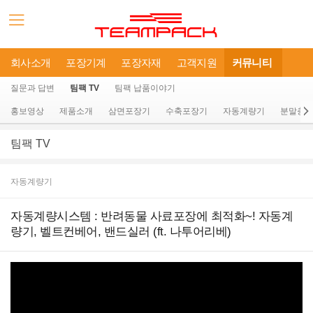
회사소개
포장기계
포장자재
고객지원
커뮤니티
질문과 답변
팀팩 TV
팀팩 납품이야기
홍보영상
제품소개
삼면포장기
수축포장기
자동계량기
분말충
팀팩 TV
자동계량기
자동계량시스템 : 반려동물 사료포장에 최적화~! 자동계
량기, 벨트컨베어, 밴드실러 (ft. 나투어리베)