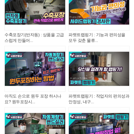
수축포장기(반자동) : 상품을 고급
파렛트랩핑기 : 기능과 편의성을
스럽게 만들어...
모두 갖춘 물류...
아직도 손으로 원두 포장 하시나
파렛트랩핑기 : 작업자의 편의성과
요? 원두포장시...
안정성, 내구...