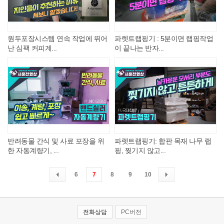
원두포장시스템 연속 작업에 뛰어
파렛트랩핑기 : 5분이면 랩핑작업
난 심팩 커피계...
이 끝나는 반자...
반려동물 간식 및 사료 포장을 위
파렛트랩핑기: 합판 목재 나무 랩
한 자동계량기, ...
핑, 찢기지 않고...
6
7
8
9
10
전화상담
PC버전