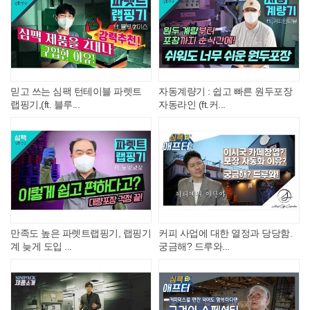
믿고 쓰는 심팩 턴테이블 파렛트
자동계량기 : 쉽고 빠른 원두포장
랩핑기,(ft. 블루...
자동라인 (ft.커...
만족도 높은 파렛트랩핑기, 랩핑기
커피 사업에 대한 열정과 당당함.
계 늦게 도입 ...
궁금해? 드루와...