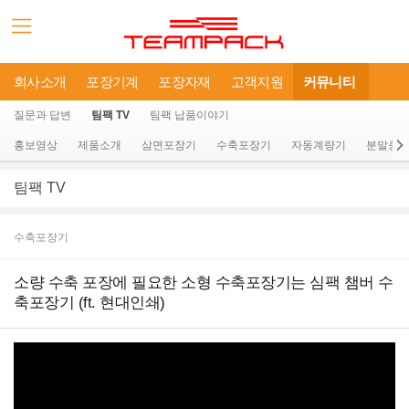
회사소개
포장기계
포장자재
고객지원
커뮤니티
질문과 답변
팀팩 TV
팀팩 납품이야기
홍보영상
제품소개
삼면포장기
수축포장기
자동계량기
분말충
팀팩 TV
수축포장기
소량 수축 포장에 필요한 소형 수축포장기는 심팩 챔버 수
축포장기 (ft. 현대인쇄)