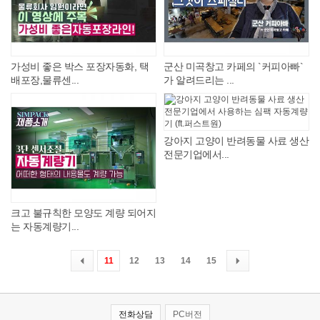
가성비 좋은 박스 포장자동화, 택
군산 미곡창고 카페의 `커피아빠`
배포장,물류센...
가 알려드리는 ...
강아지 고양이 반려동물 사료 생산
전문기업에서...
크고 불규칙한 모양도 계량 되어지
는 자동계량기...
11
12
13
14
15
전화상담
PC버전